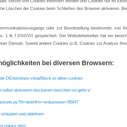
r das Setzen von Cookies informiert werden und Cookies nur im Einze
che Löschen der Cookies beim Schließen des Browser aktivieren. Bei 
ommunikationsvorgangs oder zur Bereitstellung bestimmter, von Ih
bs. 1 lit. f DSGVO gespeichert. Der Websitebetreiber hat ein bere
 seiner Dienste. Soweit andere Cookies (z.B. Cookies zur Analyse Ihr
möglichkeiten bei diversen Browsern:
/de-DE/windows-vista/Block-or-allow-cookies
in-safari-aktivieren-blockieren-loeschen-so-geht-s/
in/answer.py?hl=de&hlrm=en&answer=95647
es-erlauben-und-ablehnen
e/cookies.html