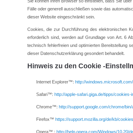
Sie können Ihren Browser so einstellen, dass Sie übe
Fälle oder generell ausschließen sowie das automatis
dieser Website eingeschränkt sein.
Cookies, die zur Durchführung des elektronischen K
erforderlich sind, werden auf Grundlage von Art. 6 A
technisch fehlerfreien und optimierten Bereitstellung
dieser Datenschutzerklärung gesondert behandelt.
Hinweis zu den Cookie -Einstell
Internet Explorer™:
http://windows.microsoft.com
Safari™:
http://apple-safari.giga.de/tipps/cookies-
Chrome™:
http://support.google.com/chrome/b
Firefox™
https://support.mozilla.org/de/kb/cooki
Opera™ :
http://help.opera.com/Windows/10.20/d